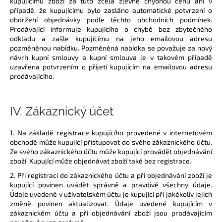
kupujícímu zboží za tuto zcela zjevně chybnou cenu ani v
případě, že kupujícímu bylo zasláno automatické potvrzení o
obdržení objednávky podle těchto obchodních podmínek.
Prodávající informuje kupujícího o chybě bez zbytečného
odkladu a zašle kupujícímu na jeho emailovou adresu
pozměněnou nabídku. Pozměněná nabídka se považuje za nový
návrh kupní smlouvy a kupní smlouva je v takovém případě
uzavřena potvrzením o přijetí kupujícím na emailovou adresu
prodávajícího.
IV.
Zákaznický účet
1. Na základě registrace kupujícího provedené v internetovém
obchodě může kupující přistupovat do svého zákaznického účtu.
Ze svého zákaznického účtu může kupující provádět objednávání
zboží. Kupující může objednávat zboží také bez registrace.
2. Při registraci do zákaznického účtu a při objednávání zboží je
kupující povinen uvádět správně a pravdivě všechny údaje.
Údaje uvedené v uživatelském účtu je kupující při jakékoliv jejich
změně povinen aktualizovat. Údaje uvedené kupujícím v
zákaznickém účtu a při objednávání zboží jsou prodávajícím