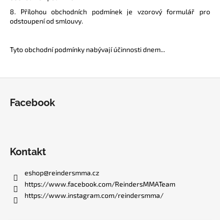
8. Přílohou obchodních podmínek je vzorový formulář pro
odstoupení od smlouvy.
Tyto obchodní podmínky nabývají účinnosti dnem...
Z
á
Facebook
p
a
t
í
Kontakt
eshop
@
reindersmma.cz
https://www.facebook.com/ReindersMMATeam
https://www.instagram.com/reindersmma/