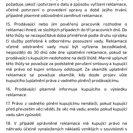
požaduje, jakož i potvrzení o datu a způsobu vyřízení reklamace,
včetně potvrzení o provedení opravy a době jejího trvání,
případně písemné odůvodnění zamítnutí reklamace.
15. Prodávající nebo jím pověřený pracovník rozhodne o
reklamaci ihned, ve složitých případech do tří pracovních dnů. Do
této lhůty se nezapočítává doba přiměřená podle druhu výrobku
či služby potřebná k odbornému posouzení vady. Reklamace
včetně odstranění vady musí být vyřízena bezodkladně,
nejpozději do 30 dnů ode dne uplatnění reklamace, pokud se
prodávající s kupujícím nedohodne na delší lhůtě. Marné uplynutí
této lhůty se považuje za podstatné porušení smlouvy a kupující
má právo od kupní smlouvy odstoupit. Za okamžik uplatnění
reklamace se považuje okamžik, kdy dojde projev vůle
kupujícího (uplatnění práva z vadného plnění) prodávajícímu.
16. Prodávající písemně informuje kupujícího o výsledku
reklamace.
17. Právo z vadného plnění kupujícímu nenáleží, pokud kupující
před převzetím věci věděl, že věc má vadu, anebo pokud kupující
vadu sám způsobil.
18. V případě oprávněné reklamace má kupující právo na
náhradu účelně vynaložených nákladů vzniklých v souvislosti s