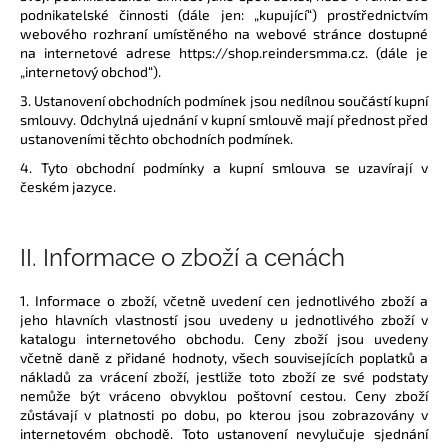
podnikatelské činnosti (dále jen: „kupující“) prostřednictvím
a
webového rozhraní umístěného na webové stránce dostupné
j
na internetové adrese https://shop.reindersmma.cz. (dále je
í
„internetový obchod“).
t
3. Ustanovení obchodních podmínek jsou nedílnou součástí kupní
smlouvy. Odchylná ujednání v kupní smlouvě mají přednost před
?
ustanoveními těchto obchodních podmínek.
4. Tyto obchodní podmínky a kupní smlouva se uzavírají v
českém jazyce.
HLEDAT
II.
Informace o zboží a cenách
1. Informace o zboží, včetně uvedení cen jednotlivého zboží a
D
jeho hlavních vlastností jsou uvedeny u jednotlivého zboží v
katalogu internetového obchodu. Ceny zboží jsou uvedeny
o
včetně daně z přidané hodnoty, všech souvisejících poplatků a
p
nákladů za vrácení zboží, jestliže toto zboží ze své podstaty
o
nemůže být vráceno obvyklou poštovní cestou. Ceny zboží
r
zůstávají v platnosti po dobu, po kterou jsou zobrazovány v
u
internetovém obchodě. Toto ustanovení nevylučuje sjednání