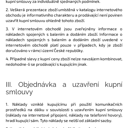
č
kupní smlouvy za individuálně sjednaných podmínek.
u
2. Veškerá prezentace zboží umístěná v katalogu internetového
j
obchodu je informativního charakteru a prodávající není povinen
e
uzavřít kupní smlouvu ohledně tohoto zboží.
m
3. V internetovém obchodě jsou zveřejněny informace o
e
nákladech spojených s balením a dodáním zboží. Informace o
nákladech spojených s balením a dodáním zboží uvedené v
internetovém obchodě platí pouze v případech, kdy je zboží
PÁNSKÉ
doručováno v rámci území České republiky.
BAVLNĚNÉ
4. Případné slevy z kupní ceny zboží nelze navzájem kombinovat,
TRIKO
REINDERS
nedohodne-li se prodávající s kupujícím jinak.
MMA
750
Kč
III.
Objednávka a uzavření kupní
smlouvy
1. Náklady vzniklé kupujícímu při použití komunikačních
prostředků na dálku v souvislosti s uzavřením kupní smlouvy
(náklady na internetové připojení, náklady na telefonní hovory),
hradí kupující sám. Tyto náklady se neliší od základní sazby.