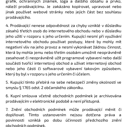
grafik, ochranných známek, loga a dalšího obsahu a prvků,
náleží prodávajícímu. Je zakázáno kopírovat, upravovat nebo
jinak používat webové stránky nebo jejich část bez souhlasu
prodávajícího.
4. Prodávající nenese odpovědnost za chyby vzniklé v důsledku
zásahů třetích osob do internetového obchodu nebo v důsledku
jeho užití v rozporu s jeho určením. Kupující nesmí při využívání
internetového obchodu používat postupy, které by mohly mít
negativní vliv na jeho provoz a nesmí vykonávat žádnou činnost,
která by mohla jemu nebo třetím osobám umožnit neoprávněně
zasahovat či neoprávněně užít programové vybavení nebo další
součásti tvořící internetový obchod a užívat internetový obchod
nebo jeho části či softwarové vybavení takovým způsobem,
který by byl v rozporu s jeho určením či účelem.
5. Kupující tímto přebírá na sebe nebezpečí změny okolností ve
smyslu § 1765 odst. 2 občanského zákoníku.
6. Kupní smlouva včetně obchodních podmínek je archivována
prodávajícím v elektronické podobě a není přístupná.
7. Znění obchodních podmínek může prodávající měnit či
doplňovat. Tímto ustanovením nejsou dotčena práva a
povinnosti vzniklá po dobu účinnosti předchozího znění
obchodních podmínek.