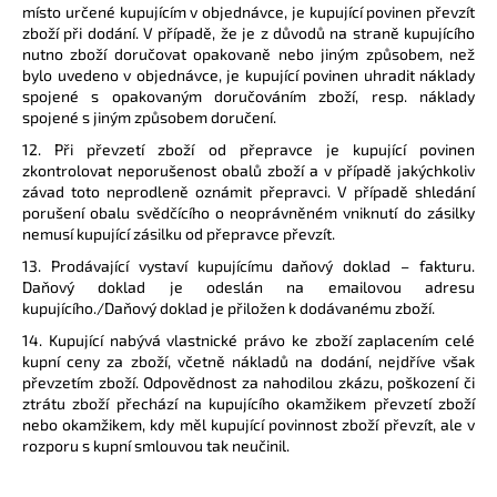
místo určené kupujícím v objednávce, je kupující povinen převzít
zboží při dodání. V případě, že je z důvodů na straně kupujícího
nutno zboží doručovat opakovaně nebo jiným způsobem, než
bylo uvedeno v objednávce, je kupující povinen uhradit náklady
spojené s opakovaným doručováním zboží, resp. náklady
spojené s jiným způsobem doručení.
12. Při převzetí zboží od přepravce je kupující povinen
zkontrolovat neporušenost obalů zboží a v případě jakýchkoliv
závad toto neprodleně oznámit přepravci. V případě shledání
porušení obalu svědčícího o neoprávněném vniknutí do zásilky
nemusí kupující zásilku od přepravce převzít.
13. Prodávající vystaví kupujícímu daňový doklad – fakturu.
Daňový doklad je odeslán na emailovou adresu
kupujícího./Daňový doklad je přiložen k dodávanému zboží.
14. Kupující nabývá vlastnické právo ke zboží zaplacením celé
kupní ceny za zboží, včetně nákladů na dodání, nejdříve však
převzetím zboží. Odpovědnost za nahodilou zkázu, poškození či
ztrátu zboží přechází na kupujícího okamžikem převzetí zboží
nebo okamžikem, kdy měl kupující povinnost zboží převzít, ale v
rozporu s kupní smlouvou tak neučinil.