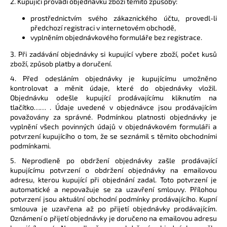
2. Kupující provádí objednávku zboží těmito způsoby:
prostřednictvím svého zákaznického účtu, provedl-li
předchozí registraci v internetovém obchodě,
vyplněním objednávkového formuláře bez registrace.
3. Při zadávání objednávky si kupující vybere zboží, počet kusů
zboží, způsob platby a doručení.
4. Před odesláním objednávky je kupujícímu umožněno
kontrolovat a měnit údaje, které do objednávky vložil.
Objednávku odešle kupující prodávajícímu kliknutím na
tlačítko…… . Údaje uvedené v objednávce jsou prodávajícím
považovány za správné. Podmínkou platnosti objednávky je
vyplnění všech povinných údajů v objednávkovém formuláři a
potvrzení kupujícího o tom, že se seznámil s těmito obchodními
podmínkami.
5. Neprodleně po obdržení objednávky zašle prodávající
kupujícímu potvrzení o obdržení objednávky na emailovou
adresu, kterou kupující při objednání zadal. Toto potvrzení je
automatické a nepovažuje se za uzavření smlouvy. Přílohou
potvrzení jsou aktuální obchodní podmínky prodávajícího. Kupní
smlouva je uzavřena až po přijetí objednávky prodávajícím.
Oznámení o přijetí objednávky je doručeno na emailovou adresu