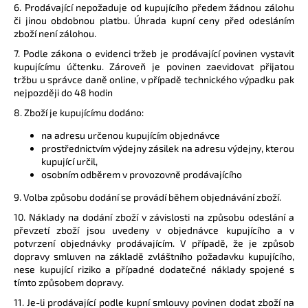
6. Prodávající nepožaduje od kupujícího předem žádnou zálohu
či jinou obdobnou platbu. Úhrada kupní ceny před odesláním
zboží není zálohou.
7. Podle zákona o evidenci tržeb je prodávající povinen vystavit
kupujícímu účtenku. Zároveň je povinen zaevidovat přijatou
tržbu u správce daně online, v případě technického výpadku pak
nejpozději do 48 hodin
8. Zboží je kupujícímu dodáno:
na adresu určenou kupujícím objednávce
prostřednictvím výdejny zásilek na adresu výdejny, kterou
kupující určil,
osobním odběrem v provozovně prodávajícího
9.
Volba způsobu dodání se provádí během objednávání zboží.
10. Náklady na dodání zboží v závislosti na způsobu odeslání a
převzetí zboží jsou uvedeny v objednávce kupujícího a v
potvrzení objednávky prodávajícím. V případě, že je způsob
dopravy smluven na základě zvláštního požadavku kupujícího,
nese kupující riziko a případné dodatečné náklady spojené s
tímto způsobem dopravy.
11. Je-li prodávající podle kupní smlouvy povinen dodat zboží na