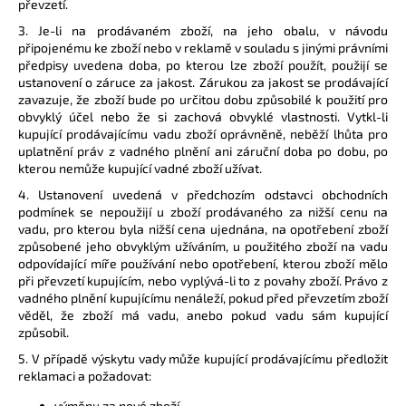
převzetí.
3. Je-li na prodávaném zboží, na jeho obalu, v návodu
připojenému ke zboží nebo v reklamě v souladu s jinými právními
předpisy uvedena doba, po kterou lze zboží použít, použijí se
ustanovení o záruce za jakost. Zárukou za jakost se prodávající
zavazuje, že zboží bude po určitou dobu způsobilé k použití pro
obvyklý účel nebo že si zachová obvyklé vlastnosti. Vytkl-li
kupující prodávajícímu vadu zboží oprávněně, neběží lhůta pro
uplatnění práv z vadného plnění ani záruční doba po dobu, po
kterou nemůže kupující vadné zboží užívat.
4. Ustanovení uvedená v předchozím odstavci obchodních
podmínek se nepoužijí u zboží prodávaného za nižší cenu na
vadu, pro kterou byla nižší cena ujednána, na opotřebení zboží
způsobené jeho obvyklým užíváním, u použitého zboží na vadu
odpovídající míře používání nebo opotřebení, kterou zboží mělo
při převzetí kupujícím, nebo vyplývá-li to z povahy zboží. Právo z
vadného plnění kupujícímu nenáleží, pokud před převzetím zboží
věděl, že zboží má vadu, anebo pokud vadu sám kupující
způsobil.
5. V případě výskytu vady může kupující prodávajícímu předložit
reklamaci a požadovat:
výměnu za nové zboží,