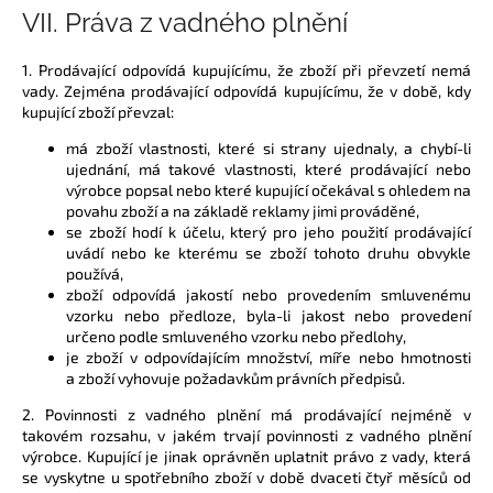
VII.
Práva z vadného plnění
1. Prodávající odpovídá kupujícímu, že zboží při převzetí nemá
vady. Zejména prodávající odpovídá kupujícímu, že v době, kdy
kupující zboží převzal:
má zboží vlastnosti, které si strany ujednaly, a chybí-li
ujednání, má takové vlastnosti, které prodávající nebo
výrobce popsal nebo které kupující očekával s ohledem na
povahu zboží a na základě reklamy jimi prováděné,
se zboží hodí k účelu, který pro jeho použití prodávající
uvádí nebo ke kterému se zboží tohoto druhu obvykle
používá,
zboží odpovídá jakostí nebo provedením smluvenému
vzorku nebo předloze, byla-li jakost nebo provedení
určeno podle smluveného vzorku nebo předlohy,
je zboží v odpovídajícím množství, míře nebo hmotnosti
a
zboží vyhovuje požadavkům právních předpisů.
2. Povinnosti z vadného plnění má prodávající nejméně v
takovém rozsahu, v jakém trvají povinnosti z vadného plnění
výrobce. Kupující je jinak oprávněn uplatnit právo z vady, která
se vyskytne u spotřebního zboží v době dvaceti čtyř měsíců od