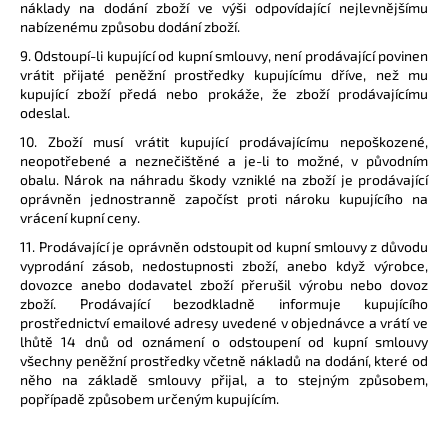
náklady na dodání zboží ve výši odpovídající nejlevnějšímu
nabízenému způsobu dodání zboží.
9. Odstoupí-li kupující od kupní smlouvy, není prodávající povinen
vrátit přijaté peněžní prostředky kupujícímu dříve, než mu
kupující zboží předá nebo prokáže, že zboží prodávajícímu
odeslal.
10. Zboží musí vrátit kupující prodávajícímu nepoškozené,
neopotřebené a neznečištěné a je-li to možné, v původním
obalu. Nárok na náhradu škody vzniklé na zboží je prodávající
oprávněn jednostranně započíst proti nároku kupujícího na
vrácení kupní ceny.
11. Prodávající je oprávněn odstoupit od kupní smlouvy z důvodu
vyprodání zásob, nedostupnosti zboží, anebo když výrobce,
dovozce anebo dodavatel zboží přerušil výrobu nebo dovoz
zboží. Prodávající bezodkladně informuje kupujícího
prostřednictví emailové adresy uvedené v objednávce a vrátí ve
lhůtě 14 dnů od oznámení o odstoupení od kupní smlouvy
všechny peněžní prostředky včetně nákladů na dodání, které od
něho na základě smlouvy přijal, a to stejným způsobem,
popřípadě způsobem určeným kupujícím.