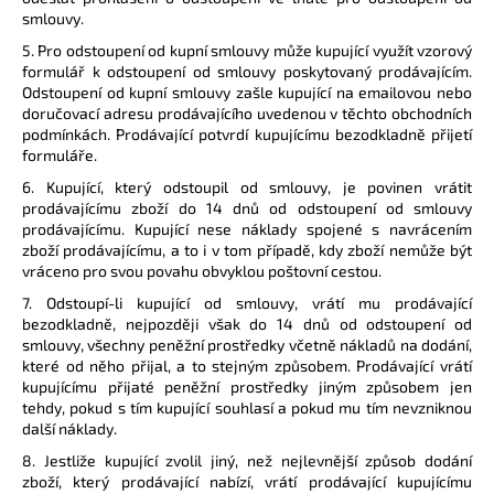
smlouvy.
5. Pro odstoupení od kupní smlouvy může kupující využít vzorový
formulář k odstoupení od smlouvy poskytovaný prodávajícím.
Odstoupení od kupní smlouvy zašle kupující na emailovou nebo
doručovací adresu prodávajícího uvedenou v těchto obchodních
podmínkách. Prodávající potvrdí kupujícímu bezodkladně přijetí
formuláře.
6. Kupující, který odstoupil od smlouvy, je povinen vrátit
prodávajícímu zboží do 14 dnů od odstoupení od smlouvy
prodávajícímu. Kupující nese náklady spojené s navrácením
zboží prodávajícímu, a to i v tom případě, kdy zboží nemůže být
vráceno pro svou povahu obvyklou poštovní cestou.
7. Odstoupí-li kupující od smlouvy, vrátí mu prodávající
bezodkladně, nejpozději však do 14 dnů od odstoupení od
smlouvy, všechny peněžní prostředky včetně nákladů na dodání,
které od něho přijal, a to stejným způsobem. Prodávající vrátí
kupujícímu přijaté peněžní prostředky jiným způsobem jen
tehdy, pokud s tím kupující souhlasí a pokud mu tím nevzniknou
další náklady.
8. Jestliže kupující zvolil jiný, než nejlevnější způsob dodání
zboží, který prodávající nabízí, vrátí prodávající kupujícímu