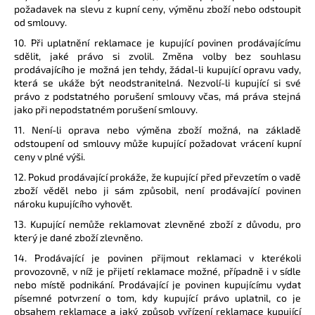
požadavek na slevu z kupní ceny, výměnu zboží nebo odstoupit
od smlouvy.
10. Při uplatnění reklamace je kupující povinen prodávajícímu
sdělit, jaké právo si zvolil. Změna volby bez souhlasu
prodávajícího je možná jen tehdy, žádal-li kupující opravu vady,
která se ukáže být neodstranitelná. Nezvolí-li kupující si své
právo z podstatného porušení smlouvy včas, má práva stejná
jako při nepodstatném porušení smlouvy.
11. Není-li oprava nebo výměna zboží možná, na základě
odstoupení od smlouvy může kupující požadovat vrácení kupní
ceny v plné výši.
12. Pokud prodávající prokáže, že kupující před převzetím o vadě
zboží věděl nebo ji sám způsobil, není prodávající povinen
nároku kupujícího vyhovět.
13. Kupující nemůže reklamovat zlevněné zboží z důvodu, pro
který je dané zboží zlevněno.
14. Prodávající je povinen přijmout reklamaci v kterékoli
provozovně, v níž je přijetí reklamace možné, případně i v sídle
nebo místě podnikání. Prodávající je povinen kupujícímu vydat
písemné potvrzení o tom, kdy kupující právo uplatnil, co je
obsahem reklamace a jaký způsob vyřízení reklamace kupující