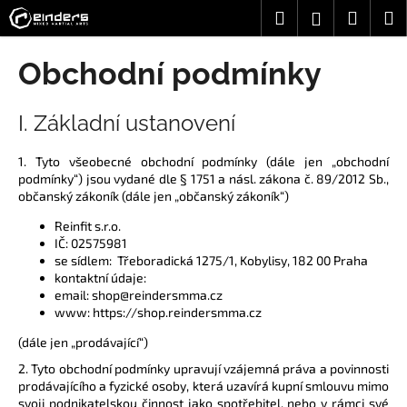
K
Přejít
Hledat
Nákup
M
Přihlášení
na
o
obsah
Zpět
Zpět
košík
š
Obchodní podmínky
í
C
k
I. Základní ustanovení
o
p
1. Tyto všeobecné obchodní podmínky (dále jen „obchodní
o
podmínky“) jsou vydané dle § 1751 a násl. zákona č. 89/2012 Sb.,
t
občanský zákoník (dále jen „občanský zákoník“)
ř
Reinfit s.r.o.
e
IČ:
02575981
b
se sídlem:
Třeboradická 1275/1, Kobylisy, 182 00 Praha
kontaktní údaje:
u
email: shop@reindersmma.cz
j
www: https://shop.reindersmma.cz
e
(dále jen „prodávající“)
t
2. Tyto obchodní podmínky upravují vzájemná práva a povinnosti
e
prodávajícího a fyzické osoby, která uzavírá kupní smlouvu mimo
n
svoji podnikatelskou činnost jako spotřebitel, nebo v rámci své