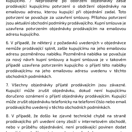
kupujícího. / Neprodleně po obdržení objednávky zašle
prodávající kupujícímu potvrzení o obdržení objednávky na
emailovou adresu, kterou kupující při objednání zadal. Toto
potvrzení se považuje za uzavření smlouvy. Přílohou potvrzení
jsou aktuální obchodní podmínky prodávajícího. Kupní smlouva je
uzavřena potvrzením objednávky prodávajícím na emailovou
adresu kupujícího.
6. V případě, že některý z požadavků uvedených v objednávce
nemůže prodávající splnit, zašle kupujícímu na jeho emailovou
adresu pozměněnou nabídku. Pozměněná nabídka se považuje
za nový návrh kupní smlouvy a kupní smlouva je v takovém
případě uzavřena potvrzením kupujícího o přijetí této nabídky
prodávajícímu na jeho emailovou adresu uvedenu v těchto
obchodních podmínkách.
7. Všechny objednávky přijaté prodávajícím jsou závazné.
Kupující může zrušit objednávku, dokud není kupujícímu
doručeno oznámení o přijetí objednávky prodávajícím. Kupující
může zrušit objednávku telefonicky na telefonní číslo nebo email
prodávajícího uvedený v těchto obchodních podmínkách.
8. V případě, že došlo ke zjevné technické chybě na straně
prodávajícího při uvedení ceny zboží v internetovém obchodě,
nebo v průběhu objednávání, není prodávající povinen dodat