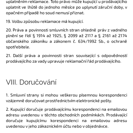
uplatněním reklamace. Toto právo může kupující u prodávajícího
uplatnit ve lhůtě do jednoho měsíce po uplynutí záruční doby, v
opačném případě ho soud nemusí přiznat.
19. Volbu způsobu reklamace má kupující.
20. Práva a povinnosti smluvních stran ohledně práv z vadného
plnění se řídí § 1914 až 1925, § 2099 až 2117 a § 2161 až 2174
občanského zákoníku a zákonem č. 634/1992 Sb., o ochraně
spotřebitele.
21. Další práva a povinnosti stran související s odpovědností
prodávajícího za vady upravuje reklamační řád prodávajícího.
VIII.
Doručování
1. Smluvní strany si mohou veškerou písemnou korespondenci
vzájemně doručovat prostřednictvím elektronické pošty.
2. Kupující doručuje prodávajícímu korespondenci na emailovou
adresu uvedenou v těchto obchodních podmínkách. Prodávající
doručuje kupujícímu korespondenci na emailovou adresu
uvedenou v jeho zákaznickém účtu nebo v objednávce.