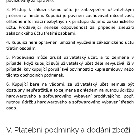
považovány za správné.
3. Přístup k zákaznickému účtu je zabezpečen uživatelským
jménem a heslem. Kupující je povinen zachovávat mlčenlivost,
ohledně informací nezbytných k přístupu do jeho zákaznického
účtu. Prodávající nenese odpovědnost za případné zneužití
zákaznického účtu třetími osobami.
4. Kupující není oprávněn umožnit využívání zákaznického účtu
třetím osobám.
5. Prodávající může zrušit uživatelský účet, a to zejména v
případě, když kupující svůj uživatelský účet déle nevyužívá, či v
případě, kdy kupující poruší své povinnosti z kupní smlouvy nebo
těchto obchodních podmínek.
6. Kupující bere na vědomí, že uživatelský účet nemusí být
dostupný nepřetržitě, a to zejména s ohledem na nutnou údržbu
hardwarového a softwarového vybavení prodávajícího, popř.
nutnou údržbu hardwarového a softwarového vybavení třetích
osob.
V.
Platební podmínky a dodání zboží