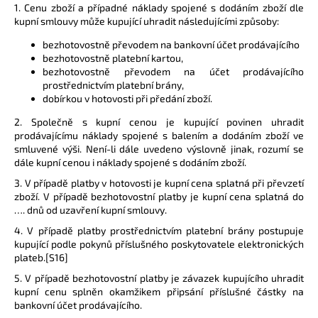
1. Cenu zboží a případné náklady spojené s dodáním zboží dle
kupní smlouvy může kupující uhradit následujícími způsoby:
bezhotovostně převodem na bankovní účet prodávajícího
bezhotovostně platební kartou,
bezhotovostně převodem na účet prodávajícího
prostřednictvím platební brány,
dobírkou v hotovosti při předání zboží.
2. Společně s kupní cenou je kupující povinen uhradit
prodávajícímu náklady spojené s balením a dodáním zboží ve
smluvené výši. Není-li dále uvedeno výslovně jinak, rozumí se
dále kupní cenou i náklady spojené s dodáním zboží.
3. V případě platby v hotovosti je kupní cena splatná při převzetí
zboží. V případě bezhotovostní platby je kupní cena splatná do
…. dnů od uzavření kupní smlouvy.
4. V případě platby prostřednictvím platební brány postupuje
kupující podle pokynů příslušného poskytovatele elektronických
plateb.[S16]
5. V případě bezhotovostní platby je závazek kupujícího uhradit
kupní cenu splněn okamžikem připsání příslušné částky na
bankovní účet prodávajícího.