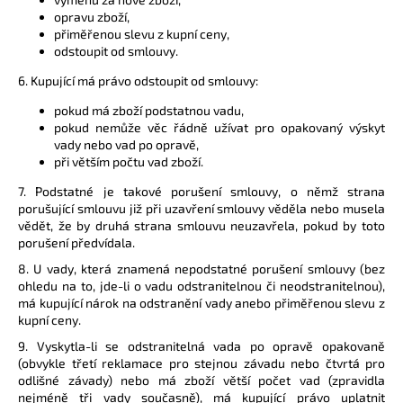
opravu zboží,
přiměřenou slevu z kupní ceny,
odstoupit od smlouvy.
6. Kupující má právo odstoupit od smlouvy:
pokud má zboží podstatnou vadu,
pokud nemůže věc řádně užívat pro opakovaný výskyt
vady nebo vad po opravě,
při větším počtu vad zboží.
7. Podstatné je takové porušení smlouvy, o němž strana
porušující smlouvu již při uzavření smlouvy věděla nebo musela
vědět, že by druhá strana smlouvu neuzavřela, pokud by toto
porušení předvídala.
8. U vady, která znamená nepodstatné porušení smlouvy (bez
ohledu na to, jde-li o vadu odstranitelnou či neodstranitelnou),
má kupující nárok na odstranění vady anebo přiměřenou slevu z
kupní ceny.
9. Vyskytla-li se odstranitelná vada po opravě opakovaně
(obvykle třetí reklamace pro stejnou závadu nebo čtvrtá pro
odlišné závady) nebo má zboží větší počet vad (zpravidla
nejméně tři vady současně), má kupující právo uplatnit