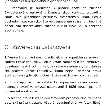
(nařízení o řešení spotřebitelských sporů on-line).
3. Prodávající je oprávněn k prodeji zboží na základě
živnostenského oprávnění. Živnostenskou kontrolu provádí v
rámci své působnosti příslušný živnostenský úřad. Česká
obchodní inspekce vykonává ve vymezeném rozsahu mimo jiné
dozor nad dodržováním zákona č. 634/1992 Sb., o ochraně
spotřebitele.
XI.
Závěrečná ustanovení
1. Veškerá ujednání mezi prodávajícím a kupujícím se právním
řádem České republiky. Pokud vztah založený kupní smlouvou
obsahuje mezinárodní prvek, pak strany sjednávají, že vztah se
řídí právem České republiky. Tímto nejsou dotčena práva
spotřebitele vyplývající z obecně závazných právních předpisů.
2. Prodávající není ve vztahu ke kupujícímu vázán žádnými
kodexy chování ve smyslu ustanovení § 1826 odst. 1 písm. e)
občanského zákoníku.
3. Všechna práva k webovým stránkám prodávajícího, zejména
autorská práva k obsahu, včetně rozvržení stránky, fotek, filmů,