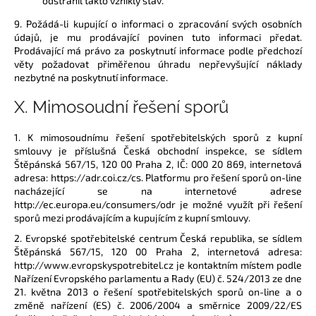
odstranil takto vzniklý stav.
9. Požádá-li kupující o informaci o zpracování svých osobních
údajů, je mu prodávající povinen tuto informaci předat.
Prodávající má právo za poskytnutí informace podle předchozí
věty požadovat přiměřenou úhradu nepřevyšující náklady
nezbytné na poskytnutí informace.
X.
Mimosoudní řešení sporů
1. K mimosoudnímu řešení spotřebitelských sporů z kupní
smlouvy je příslušná Česká obchodní inspekce, se sídlem
Štěpánská 567/15, 120 00 Praha 2, IČ: 000 20 869, internetová
adresa: https://adr.coi.cz/cs. Platformu pro řešení sporů on-line
nacházející se na internetové adrese
http://ec.europa.eu/consumers/odr je možné využít při řešení
sporů mezi prodávajícím a kupujícím z kupní smlouvy.
2. Evropské spotřebitelské centrum Česká republika, se sídlem
Štěpánská 567/15, 120 00 Praha 2, internetová adresa:
http://www.evropskyspotrebitel.cz je kontaktním místem podle
Nařízení Evropského parlamentu a Rady (EU) č. 524/2013 ze dne
21. května 2013 o řešení spotřebitelských sporů on-line a o
změně nařízení (ES) č. 2006/2004 a směrnice 2009/22/ES