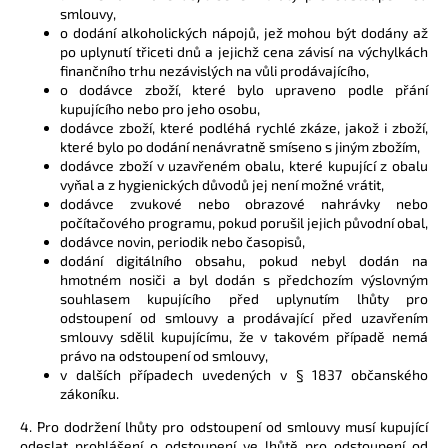
smlouvy,
o dodání alkoholických nápojů, jež mohou být dodány až
po uplynutí třiceti dnů a jejichž cena závisí na výchylkách
finančního trhu nezávislých na vůli prodávajícího,
o dodávce zboží, které bylo upraveno podle přání
kupujícího nebo pro jeho osobu,
dodávce zboží, které podléhá rychlé zkáze, jakož i zboží,
které bylo po dodání nenávratně smíseno s jiným zbožím,
dodávce zboží v uzavřeném obalu, které kupující z obalu
vyňal a z hygienických důvodů jej není možné vrátit,
dodávce zvukové nebo obrazové nahrávky nebo
počítačového programu, pokud porušil jejich původní obal,
dodávce novin, periodik nebo časopisů,
dodání digitálního obsahu, pokud nebyl dodán na
hmotném nosiči a byl dodán s předchozím výslovným
souhlasem kupujícího před uplynutím lhůty pro
odstoupení od smlouvy a prodávající před uzavřením
smlouvy sdělil kupujícímu, že v takovém případě nemá
právo na odstoupení od smlouvy,
v dalších případech uvedených v § 1837 občanského
zákoníku.
4. Pro dodržení lhůty pro odstoupení od smlouvy musí kupující
odeslat prohlášení o odstoupení ve lhůtě pro odstoupení od