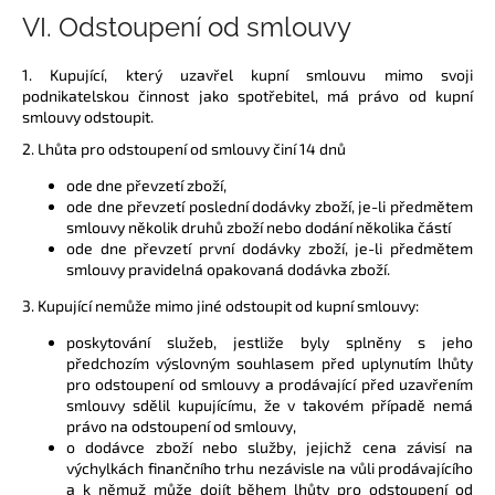
VI.
Odstoupení od smlouvy
1. Kupující, který uzavřel kupní smlouvu mimo svoji
podnikatelskou činnost jako spotřebitel, má právo od kupní
smlouvy odstoupit.
2. Lhůta pro odstoupení od smlouvy činí 14 dnů
ode dne převzetí zboží,
ode dne převzetí poslední dodávky zboží, je-li předmětem
smlouvy několik druhů zboží nebo dodání několika částí
ode dne převzetí první dodávky zboží, je-li předmětem
smlouvy pravidelná opakovaná dodávka zboží.
3. Kupující nemůže mimo jiné odstoupit od kupní smlouvy:
poskytování služeb, jestliže byly splněny s jeho
předchozím výslovným souhlasem před uplynutím lhůty
pro odstoupení od smlouvy a prodávající před uzavřením
smlouvy sdělil kupujícímu, že v takovém případě nemá
právo na odstoupení od smlouvy,
o dodávce zboží nebo služby, jejichž cena závisí na
výchylkách finančního trhu nezávisle na vůli prodávajícího
a k němuž může dojít během lhůty pro odstoupení od