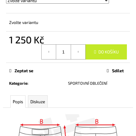
č
u
j
e
Zvolte variantu
m
e
1 250 Kč
Měrná
DO KOŠÍKU
DÁMSKÉ
cena:
BAVLNĚNÉ
TRIKO
REINDERS
Zeptat se
Sdílet
MMA
II.
Kategorie
:
SPORTOVNÍ OBLEČENÍ
750
Kč
Popis
Diskuze