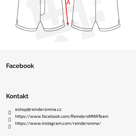
Z
á
Facebook
p
a
t
í
Kontakt
eshop
@
reindersmma.cz
https://www.facebook.com/ReindersMMATeam
https://www.instagram.com/reindersmma/