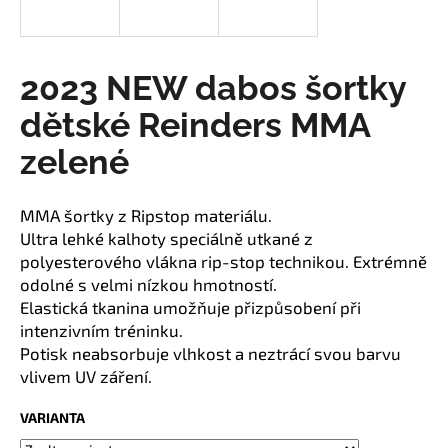
a
j
í
2023 NEW dabos šortky
t
dětské Reinders MMA
?
zelené
MMA šortky z Ripstop materiálu.
HLEDAT
Ultra lehké kalhoty speciálně utkané z
polyesterového vlákna rip-stop technikou. Extrémně
odolné s velmi nízkou hmotností.
Elastická tkanina umožňuje přizpůsobení při
D
intenzivním tréninku.
o
Potisk neabsorbuje vlhkost a neztrácí svou barvu
p
vlivem UV záření.
o
r
VARIANTA
u