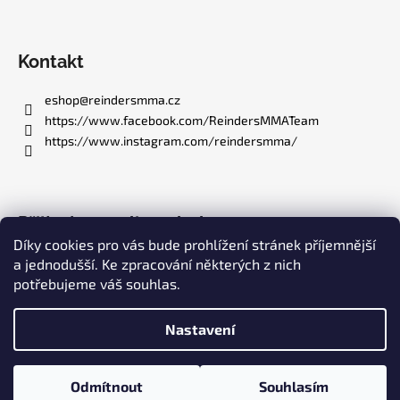
a
t
í
Kontakt
eshop
@
reindersmma.cz
https://www.facebook.com/ReindersMMATeam
https://www.instagram.com/reindersmma/
Přijímáme online platby
Díky cookies pro vás bude prohlížení stránek příjemnější
a jednodušší. Ke zpracování některých z nich
potřebujeme váš souhlas.
Nastavení
Vytvořil Shoptet
Copyright 2026
Reinders MMA e-shop
. Všechna práva
Odmítnout
Souhlasím
vyhrazena.
Upravit nastavení cookies