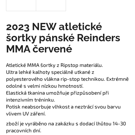
a
j
í
2023 NEW atletické
t
šortky pánské Reinders
?
MMA červené
Atletické MMA šortky z Ripstop materiálu.
HLEDAT
Ultra lehké kalhoty speciálně utkané z
polyesterového vlákna rip-stop technikou. Extrémně
odolné s velmi nízkou hmotností.
Elastická tkanina umožňuje přizpůsobení při
D
intenzivním tréninku.
o
Potisk neabsorbuje vlhkost a neztrácí svou barvu
p
vlivem UV záření.
o
r
zboží je vyráběno na zakázku s dodací lhůtou 14-30
u
pracovních dní.