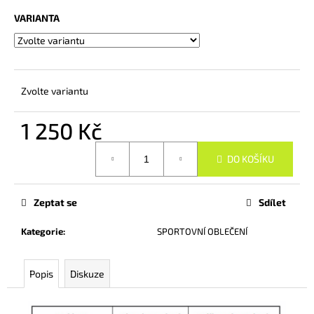
č
u
VARIANTA
j
e
m
e
Zvolte variantu
PÁNSKÉ
1 250 Kč
BAVLNĚNÉ
TRIKO
Měrná
BÍLÉ
DO KOŠÍKU
cena:
TRIPLE
R
750
Zeptat se
Sdílet
Kč
Kategorie
:
SPORTOVNÍ OBLEČENÍ
Popis
Diskuze